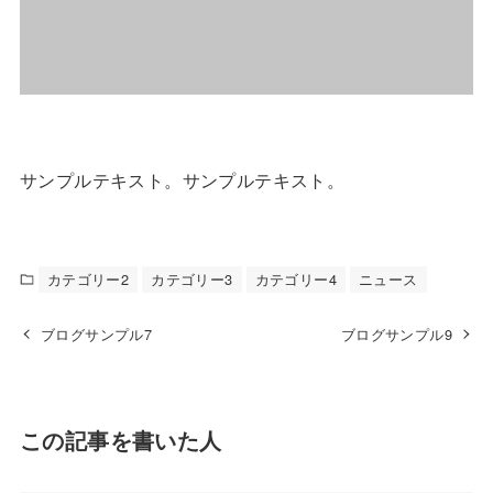
サンプルテキスト。サンプルテキスト。
カテゴリー2
カテゴリー3
カテゴリー4
ニュース
ブログサンプル7
ブログサンプル9
この記事を書いた人