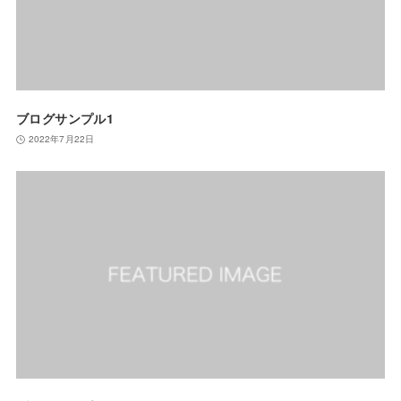
ブログサンプル1
2022年7月22日